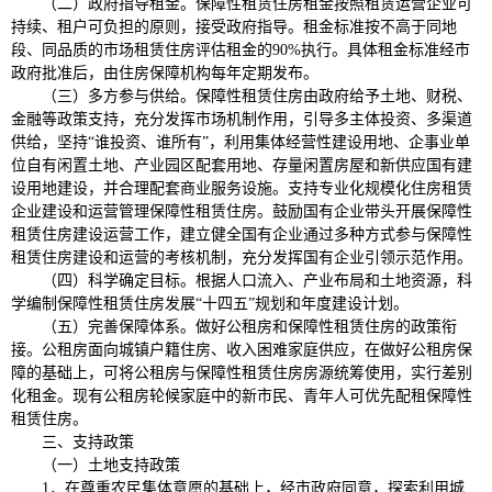
（二）政府指导租金。保障性租赁住房租金按照租赁运营企业可
持续、租户可负担的原则，接受政府指导。租金标准按不高于同地
段、同品质的市场租赁住房评估租金的90%执行。具体租金标准经市
政府批准后，由住房保障机构每年定期发布。
（三）多方参与供给。保障性租赁住房由政府给予土地、财税、
金融等政策支持，充分发挥市场机制作用，引导多主体投资、多渠道
供给，坚持“谁投资、谁所有”，利用集体经营性建设用地、企事业单
位自有闲置土地、产业园区配套用地、存量闲置房屋和新供应国有建
设用地建设，并合理配套商业服务设施。支持专业化规模化住房租赁
企业建设和运营管理保障性租赁住房。鼓励国有企业带头开展保障性
租赁住房建设运营工作，建立健全国有企业通过多种方式参与保障性
租赁住房建设和运营的考核机制，充分发挥国有企业引领示范作用。
（四）科学确定目标。根据人口流入、产业布局和土地资源，科
学编制保障性租赁住房发展“十四五”规划和年度建设计划。
（五）完善保障体系。做好公租房和保障性租赁住房的政策衔
接。公租房面向城镇户籍住房、收入困难家庭供应，在做好公租房保
障的基础上，可将公租房与保障性租赁住房房源统筹使用，实行差别
化租金。现有公租房轮候家庭中的新市民、青年人可优先配租保障性
租赁住房。
三、支持政策
（一）土地支持政策
1．在尊重农民集体意愿的基础上，经市政府同意，探索利用城