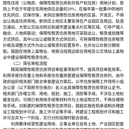
障性住房（公租房、保障性租赁住房和共有产权住房）用地计划，原
则上不低于年度住宅用地供应总量的20%；在每年第一批集中供地时
优先供应、应保尽保，未供应保障性住房用地的区县、开发区，不得
出让商品住房用地。新供应土地应主要安排在产业园区及周边、轨道
交通站、大型公交站点附近和城市建设重点片区等区域，引导产城人
融合、人地房联动；保障性租赁住房用地可采取出让、租赁或划拨等
方式供应，其中以出让或租赁方式供应的，可将保障性租赁住房租赁
价格及调整方式作为出让或租赁的前置条件，允许出让价款分期收
取。鼓励在地铁上盖物业、地铁沿线周边综合用地及公交场站上盖物
业中建设保障性租赁住房。
（二）简化审批流程
精简保障性租赁住房项目审批事项和环节，提高项目审批效率。
利用非居住存量土地和非居住存量房屋建设保障性租赁住房的，由市
政府组织相关部门联合审查建设方案后，以市住房保障工作领导小组
办公室（以下简称市住保办）名义出具保障性租赁住房项目认定书，
相关部门办理立项、用地、规划、施工、消防等手续。不涉及土地权
属变化的，可用已有用地手续等材料作为土地证明文件，不再办理用
地手续。对新建的保障性租赁住房项目，鼓励实施告知承诺制办理建
设工程规划许可证、施工许可证等手续，将建设工程规划许可和施工
许可合并为一个阶段，实行分阶段限时联合验收。
利用集体经营性建设用地、企事业单位自有土地、产业园区配套