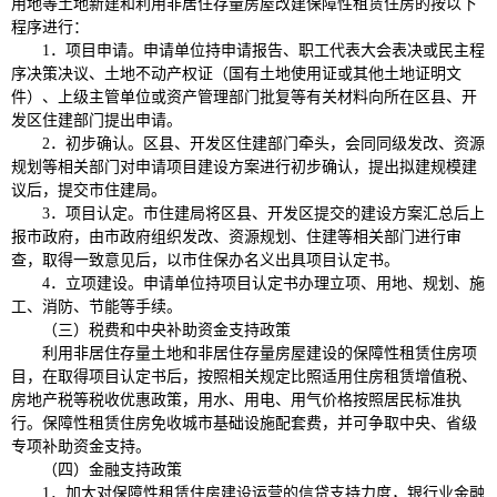
用地等土地新建和利用非居住存量房屋改建保障性租赁住房的按以下
程序进行：
1．项目申请。申请单位持申请报告、职工代表大会表决或民主程
序决策决议、土地不动产权证（国有土地使用证或其他土地证明文
件）、上级主管单位或资产管理部门批复等有关材料向所在区县、开
发区住建部门提出申请。
2．初步确认。区县、开发区住建部门牵头，会同同级发改、资源
规划等相关部门对申请项目建设方案进行初步确认，提出拟建规模建
议后，提交市住建局。
3．项目认定。市住建局将区县、开发区提交的建设方案汇总后上
报市政府，由市政府组织发改、资源规划、住建等相关部门进行审
查，取得一致意见后，以市住保办名义出具项目认定书。
4．立项建设。申请单位持项目认定书办理立项、用地、规划、施
工、消防、节能等手续。
（三）税费和中央补助资金支持政策
利用非居住存量土地和非居住存量房屋建设的保障性租赁住房项
目，在取得项目认定书后，按照相关规定比照适用住房租赁增值税、
房地产税等税收优惠政策，用水、用电、用气价格按照居民标准执
行。保障性租赁住房免收城市基础设施配套费，并可争取中央、省级
专项补助资金支持。
（四）金融支持政策
1．加大对保障性租赁住房建设运营的信贷支持力度，银行业金融