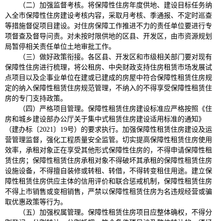
（二）加强监督考核。将保障性住房年度供地、建设目标任务纳
入全市保障性住房建设考核内容，采取月考核、季通报、不定时巡查
等措施督促项目建设。对住房保障工作推进不力的责任单位要进行专
项督查及督导问责。对未按时限供地的区县、开发区，由市资源规划
局暂停相关责任单位土地审批工作。
（三）做好政策衔接。各区县、开发区和市级相关部门要对现有
保障性住房进行梳理，将公租房、中央财政支持住房租赁市场发展试
点项目以及企事业单位在建或已建成的房屋中符合保障性租赁住房规
定的纳入保障性租赁住房规范管理，不纳入的不得享受保障性租赁住
房的专门支持政策。
（四）严格项目管理。保障性租赁住房建设标准应严格按照《住
房和城乡建设部办公厅关于集中式租赁住房建设适用标准的通知》
（建办标〔2021〕19号）的要求执行。加强保障性租赁住房建设及运
营管理监督，强化工程质量安全监管。切实提高保障性租赁住房使用
效率，承租对象正在享受其他形式保障性住房的，不得申请保障性租
赁住房；保障性租赁住房承租对象不得破坏其承租的保障性租赁住房
设施设备，不得擅自装修或转租、转借，不得转变租住用途。建立保
障性租赁住房供应主体的信用评价和联合惩戒机制，保障性租赁住房
不得上市销售或变相销售，严禁以保障性租赁住房为名违规经营或骗
取优惠政策等行为。
（五）加强权属管理。保障性租赁住房项目应整体确权，不得分