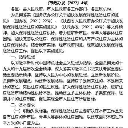
(市政办发〔2022〕4号)
各区、县人民政府，市人民政府各工作部门、各直属机构：
为贯彻落实《国务院办公厅关于加快发展保障性租赁住房的意
见》（国办发〔2021〕22号）、《陕西省人民政府办公厅关于加快发
展保障性租赁住房的实施意见》（陕政办发〔2021〕40号）等文件精
神，加大保障性租赁住房供给，着力缓解新市民、青年人等群体住房
困难，加快完善以公租房、保障性租赁住房和共有产权住房为主体的
住房保障体系，结合我市实际，经市政府同意，现就加快发展保障性
租赁住房工作，提出以下实施意见。
一、指导思想
以习近平新时代中国特色社会主义思想为指导，全面贯彻党的十
九大和十九届历次全会精神，深入落实习近平总书记来陕考察重要讲
话重要指示精神，坚持以人民为中心的发展思想，立足新发展阶段，
贯彻新发展理念，构建新发展格局，坚持房子是用来住的、不是用来
炒的定位，突出住房的民生属性，扩大保障性租赁住房供给，缓解住
房租赁市场结构性供给不足，推动建立多主体供给、多渠道保障、租
购并举的住房制度，促进实现全市人民住有所居目标。
二、基本要求
（一）明确对象标准。保障性租赁住房主要解决在本市工作且无
自有住房的新市民、青年人等群体的住房困难，以建筑面积不超过70
平方米的小户型为主。