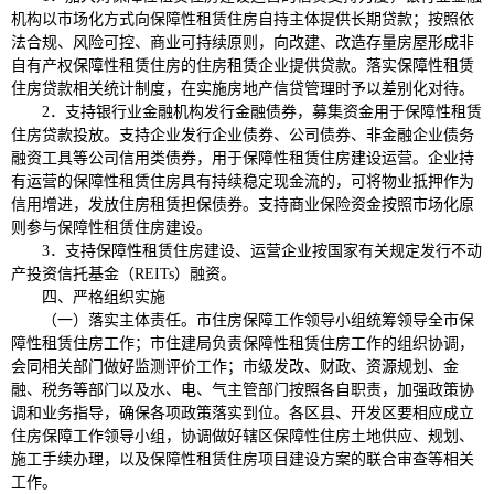
机构以市场化方式向保障性租赁住房自持主体提供长期贷款；按照依
法合规、风险可控、商业可持续原则，向改建、改造存量房屋形成非
自有产权保障性租赁住房的住房租赁企业提供贷款。落实保障性租赁
住房贷款相关统计制度，在实施房地产信贷管理时予以差别化对待。
2．支持银行业金融机构发行金融债券，募集资金用于保障性租赁
住房贷款投放。支持企业发行企业债券、公司债券、非金融企业债务
融资工具等公司信用类债券，用于保障性租赁住房建设运营。企业持
有运营的保障性租赁住房具有持续稳定现金流的，可将物业抵押作为
信用增进，发放住房租赁担保债券。支持商业保险资金按照市场化原
则参与保障性租赁住房建设。
3．支持保障性租赁住房建设、运营企业按国家有关规定发行不动
产投资信托基金（REITs）融资。
四、严格组织实施
（一）落实主体责任。市住房保障工作领导小组统筹领导全市保
障性租赁住房工作；市住建局负责保障性租赁住房工作的组织协调，
会同相关部门做好监测评价工作；市级发改、财政、资源规划、金
融、税务等部门以及水、电、气主管部门按照各自职责，加强政策协
调和业务指导，确保各项政策落实到位。各区县、开发区要相应成立
住房保障工作领导小组，协调做好辖区保障性住房土地供应、规划、
施工手续办理，以及保障性租赁住房项目建设方案的联合审查等相关
工作。