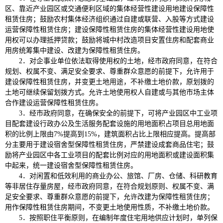
区、靠近产业园区或交通便利区域的集体经营性建设用地建设保障性
租赁住房；鼓励农村集体经济组织通过自建或联营、入股等方式建设
运营保障性租赁住房；建设保障性租赁住房的集体经营性建设用地使
用权可以办理抵押贷款；鼓励将城中村改造项目安置住房和配套商业
用房统筹集中建设、改建为保障性租赁住房。
2．对企事业单位依法取得使用权的土地，经市政府同意，在符合
规划、权属不变、满足安全要求、尊重群众意愿的前提下，允许用于
建设保障性租赁住房，并变更土地用途，不补缴土地价款，原划拨的
土地可继续保留划拨方式。允许土地使用权人自建或与其他市场主体
合作建设运营保障性租赁住房。
3．经市政府同意，在确保安全的前提下，可将产业园区中工业项
目配套建设行政办公及生活服务配套设施的用地面积占项目总用地面
积的比例上限由7%提高到15%，建筑面积占比上限相应提高。提高部
分主要用于建设宿舍型保障性租赁住房，严禁建设成套商品住宅；鼓
励将产业园区中各工业项目的配套比例对应的用地面积或建设面积集
中起来，统一建设宿舍型保障性租赁住房。
4．对闲置和低效利用的商业办公、旅馆、厂房、仓储、科研教育
等非居住存量房屋，经市政府同意，在符合规划原则、权属不变、满
足安全要求、尊重群众意愿的前提下，允许改建为保障性租赁住房；
用作保障性租赁住房期间，不变更土地使用性质，不补缴土地价款。
5．按照职住平衡原则，在编制年度住宅用地供应计划时，单列保