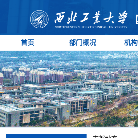
首页
部门概况
机构