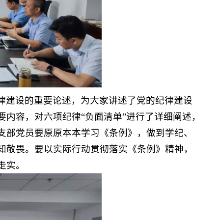
律建设的重要论述，为大家讲述了党的纪律建设
内容，对六项纪律“负面清单”进行了详细阐述，
支部党员要原原本本学习《条例》，做到学纪、
知敬畏。要以实际行动贯彻落实《条例》精神，
走实。